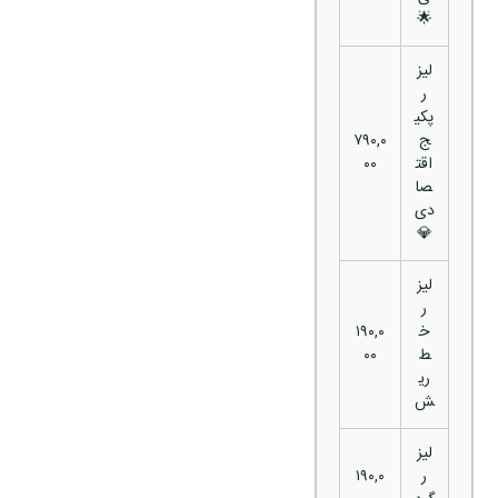
🌟
لیز
ر
پکی
ج
۷۹۰,۰
اقت
۰۰
صا
دی
💎
لیز
ر
خ
۱۹۰,۰
ط
۰۰
ری
ش
لیز
ر
۱۹۰,۰