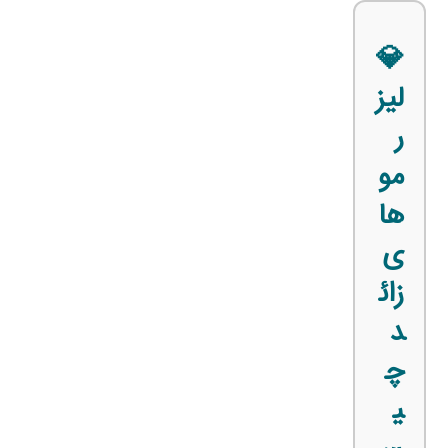
💎
لیز
ر
مو
ها
ی
زائ
د
چ
ی