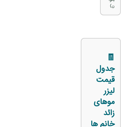
ن)
🧾
جدول
قیمت
لیزر
موهای
زائد
خانم‌ ها