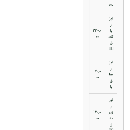
ت
لیز
ر
پا
۲۳۰,۰
کام
۰۰
ل
🚶‍♀️
لیز
ر
۱۷۰,۰
سا
۰۰
ق
پا
لیز
ر
زیر
۱۴۰,۰
بغ
۰۰
ل