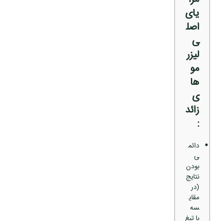
یای
اصل
ی
لیزر
مو
ها
ی
زائد
:
دائم
ی
بودن
نتایج
(در
مقای
سه
با تیغ