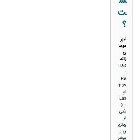
س
ت
؟
لیزر
موها
ی
زائد
(Hai
r
Re
mov
al
Las
er)
یکی
از
بهتری
ن و
پیشر