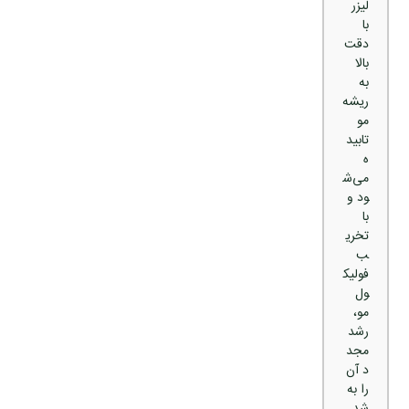
لیزر
با
دقت
بالا
به
ریشه
مو
تابید
ه
می‌ش
ود و
با
تخری
ب
فولیک
ول
مو،
رشد
مجد
د آن
را به
شد