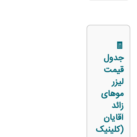
🧾
جدول
قیمت
لیزر
موهای
زائد
آقایان
(کلینیک