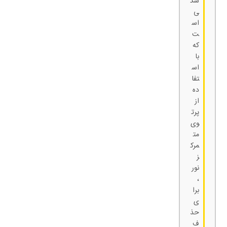
شک
ی
اس
ت
که
با
اس
تفا
ده
از
پرت
وی
مت
مرک
ز
نور
،
برا
ی
حذ
ف