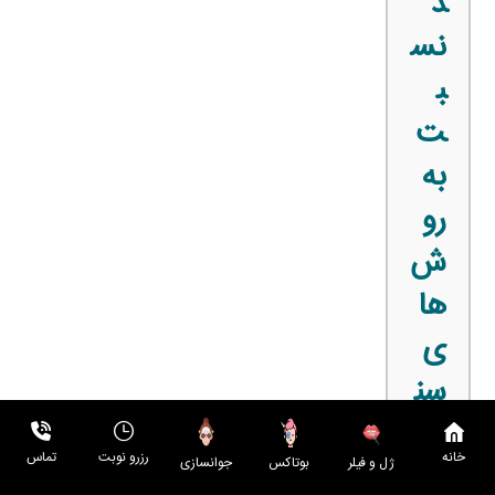
د
نس
ب
ت
به
رو
ش‌
ها
ی
سن
تی
خانه
رزرو نوبت
تماس
بوتاکس
جوانسازی
ژل و فیلر
اگه