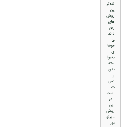
فته‌تر
ین
روش‌
های
رفع
دائم
ی
موها
ی
ناخوا
سته
بدن
و
صور
ت
است
. در
این
روش
، پرتو
نور