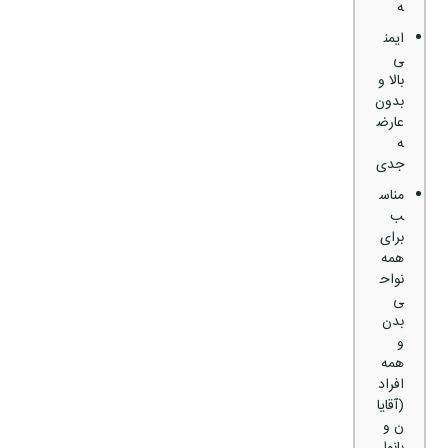
ه
ایمن
ی
بالا و
بدون
عارض
ه
جدی
مناس
ب
برای
همه
نواح
ی
بدن
و
همه
افراد
(آقایا
ن و
بانوا