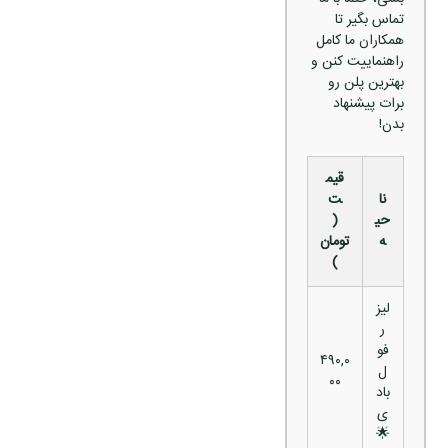
تماس بگیر تا
همکاران ما کامل
راهنماییت کنن و
بهترین پلن رو
برات پیشنهاد
بدن!
قیم
نا
ت
حی
(
ه
تومان
)
لیز
ر
فو
۴۹۰,۰
ل
۰۰
باد
ی
🌟