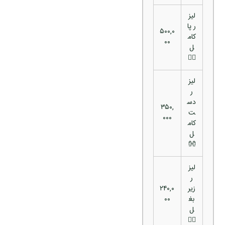
لیز
ر پا
۵۰۰,۰
کام
۰۰
ل
🚶‍♂️
لیز
ر
دس
۳۵۰,
ت
۰۰۰
کام
ل
👐
لیز
ر
زیر
۲۴۰,۰
بغ
۰۰
ل
🙆‍♂️