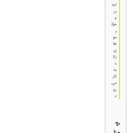
ایم
ن
و
مؤث
ر
مو
ها
ی
زائ
د
به
کار
می‌
رو
د.
✨
مزا