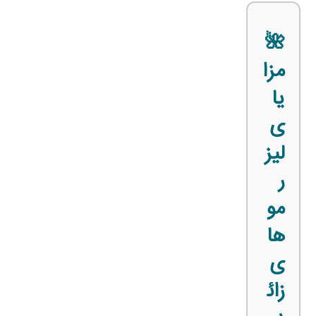
🌺
مزا
یا
ی
لیز
ر
مو
ها
ی
زائ