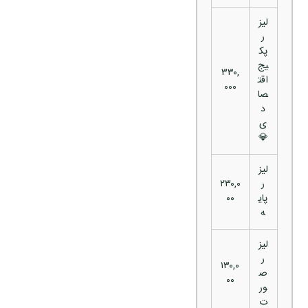
لیز
ر
پک
یج
۳۳۰,
اقت
۰۰۰
صا
د
ی
💎
لیز
ر
۲۳۰,۰
پای
۰۰
ه
لیز
ر
۱۳۰,۰
ص
۰۰
ور
ت