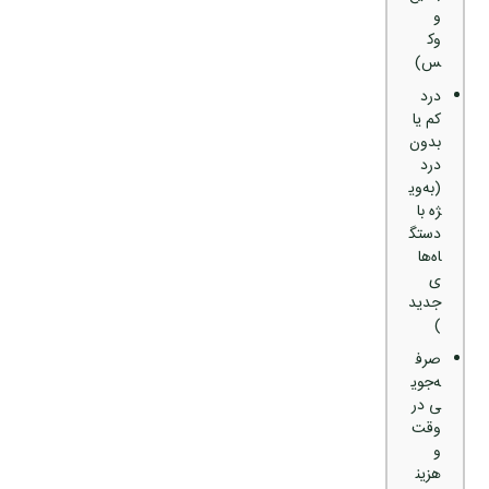
و
وک
س)
درد
کم یا
بدون
درد
(به‌وی
ژه با
دستگ
اه‌ها
ی
جدید
)
صرف
ه‌جوی
ی در
وقت
و
هزین