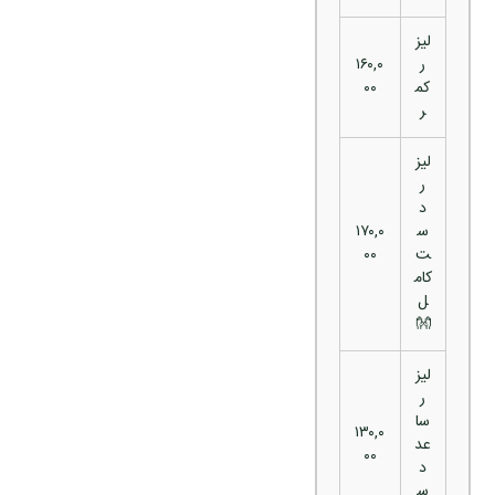
لیز
ر
۱۶۰,۰
کم
۰۰
ر
لیز
ر
د
س
۱۷۰,۰
ت
۰۰
کام
ل
👐
لیز
ر
سا
۱۳۰,۰
عد
۰۰
د
س