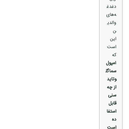
دغدغ
ه‌های
والدی
ن
این
است
که
آمپول
سماگل
وتاید
از چه
سنی
قابل
استفا
ده
است