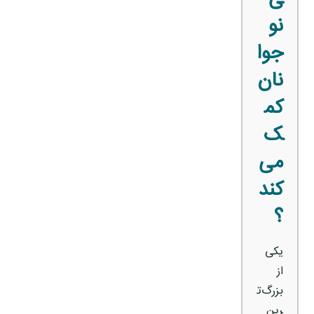
نو
جوا
نان
کم
ک
می‌
کند
؟
یکی
از
بزرگ‌ت
رین