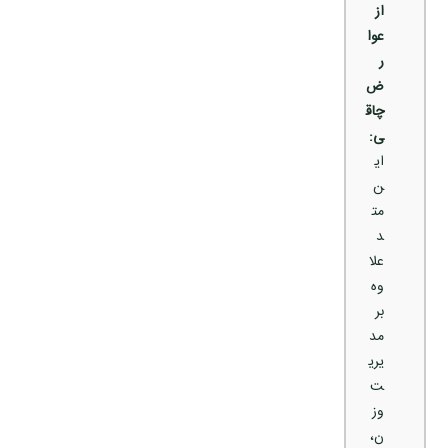
از
عوا
ر
ض
چاق
ی:
ای
ن
مت
د
علا
وه
بر
مد
یری
ت
وز
ن،