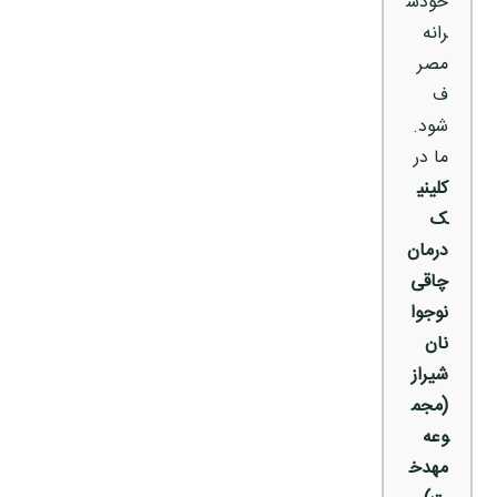
خودس
رانه
مصر
ف
شود.
ما در
کلینی
ک
درمان
چاقی
نوجوا
نان
شیراز
(مجم
وعه
مهدخ