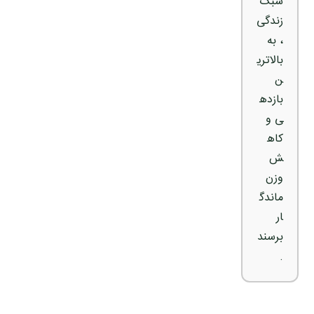
سبک
زندگی
، به
بالاتری
ن
بازده
ی و
کاه
ش
وزن
ماندگ
ار
برسند
.