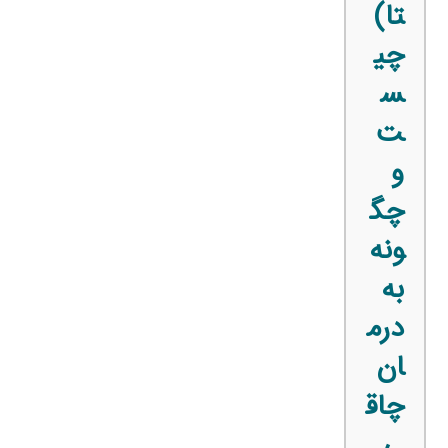
تا)
چی
س
ت
و
چگ
ونه
به
درم
ان
چاق
ی