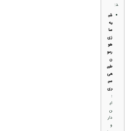
د:
شب
یه‌
سا
زی
هو
رمو
ن
طبی
عی
سی
ری
:
ای
ن
دار
و