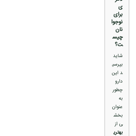
ی
برای
نوجوا
نان
چیس
ت؟
شاید
بپرسی
د این
دارو
چطور
به
عنوان
بخش
ی از
بهتری