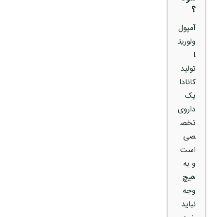
؟
آمپول
ولوریت
ا
تولید
کانادا
یک
داروی
تخص
صی
است
و به
هیچ
وجه
نباید