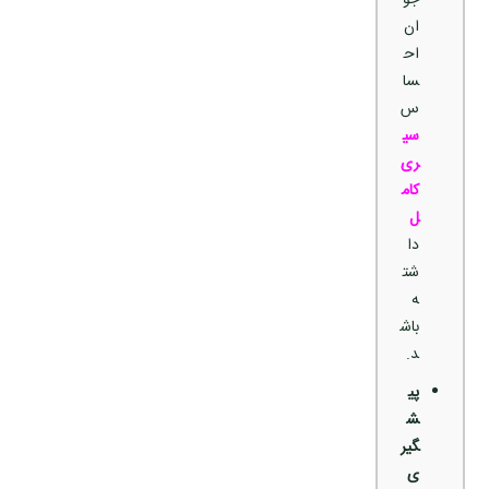
جو
ان
اح
سا
س
سی
ری
کام
ل
دا
شت
ه
باش
د.
پی
ش
گیر
ی