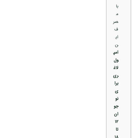
با
م
صر
ف
ای
ن
آمپ
ول
لاغ
ری
برا
ی
نو
جو
ان
۱۲
تا
۱۸