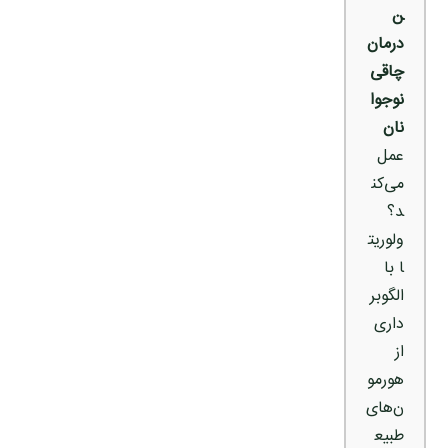
ن
درمان
چاقی
نوجوا
نان
عمل
می‌کن
د؟
ولوریت
ا با
الگوبر
داری
از
هورمو
ن‌های
طبیع