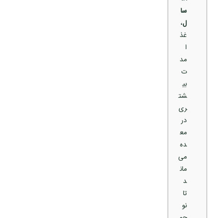
سا
ل
،
غذ
ا
مد
ت
بی
شت
ری
در
مع
ده
می‌
مان
د
تا
نو