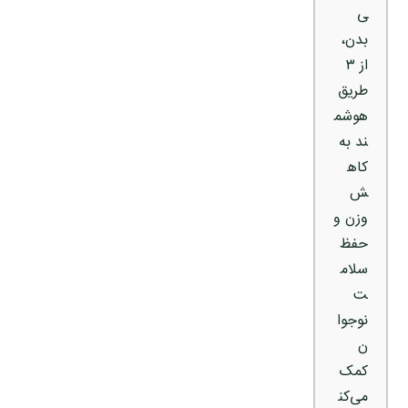
ی
بدن،
از ۳
طریق
هوشم
ند به
کاه
ش
وزن و
حفظ
سلام
ت
نوجوا
ن
کمک
می‌کن