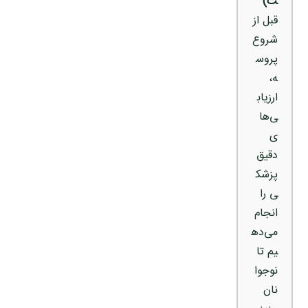
ت)
قبل از
شروع
پروس
ه،
ارزیاب
ی‌ها
ی
دقیق
پزشک
ی را
انجام
می‌ده
یم تا
نوجوا
نان