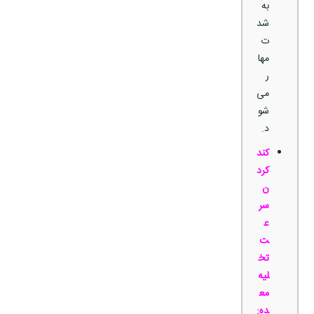
به
شد
ت
مها
ر
می‌
شو
د.
کند
کرد
ن
سر
ع
ت
تخ
لیه
مع
ده: