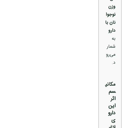
وزن
نوجوا
نان با
دارو
به
شمار
می‌رو
د.
مکانی
سم
اثر
این
دارو
ی
لاغر