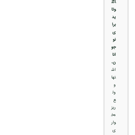
اگل
وتا
ید
برا
ی
نو
جو
انا
ن
،
اش
تها
و
ول
ع
ریز
ه‌خ
وار
ی