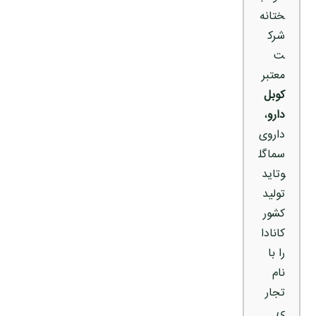
ختانه
شرک
ت
معتبر
کوبل
دارو
،
داروی
سماگل
وتاید
تولید
کشور
کانادا
را با
نام
تجار
ی