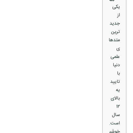
یکی
از
جدید
ترین
متدها
ی
علمی
دنیا
با
تایید
یه
بالای
۱۲
سال
است.
خوشب