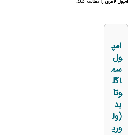
آمپول لاغری
را مطالعه کنند.
آمپ
ول
سم
اگل
وتا
ید
(ول
وری