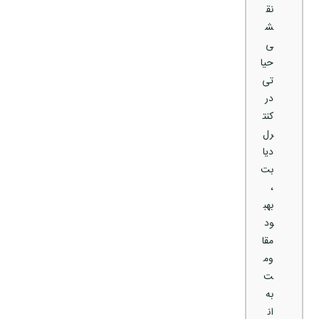
نق
ش
ی
حیا
تی
در
کنت
رل
دیا
بت
،
بهب
ود
مقا
وم
ت
به
ان