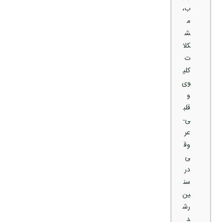
ب،
م
ش
کلا
ت
کلی
وی
و
قلب
ی-
عر
وق
ی
در
سن
ین
رش
د