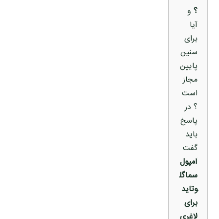
؟
و
آیا
برای
سنین
پایین
مجاز
است
؟ در
پاسخ
باید
گفت
آمپول
سماگل
وتاید
برای
لاغری