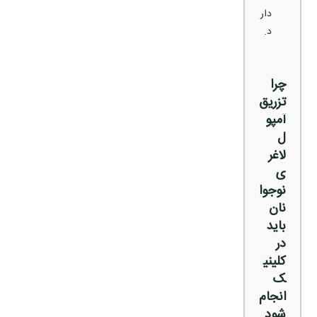
دار
د.
چرا
تزریق
آمپو
ل
لاغر
ی
نوجوا
نان
باید
در
کلینی
ک
انجام
شود