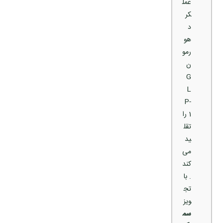
عمل
کر
د
هو
رمو
ن
G
L
P-
1 را
تقل
ید
می‌
کند
. با
تج
ویز
سم