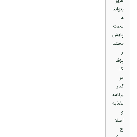
عزیز
بتوانن
د
تحت
پایش
مستم
ر
پزش
ک،
در
کنار
برنامه
تغذیه
و
اصلا
ح