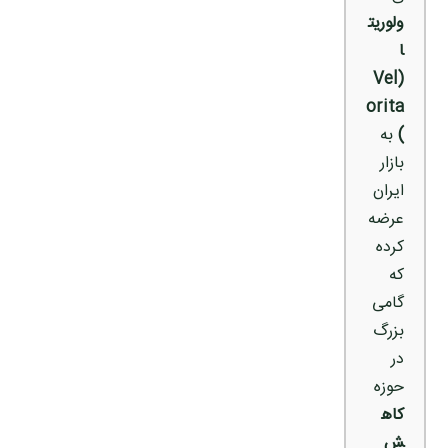
ولوریت
ا
(Vel
orita
)
به
بازار
ایران
عرضه
کرده
که
گامی
بزرگ
در
حوزه
کاه
ش