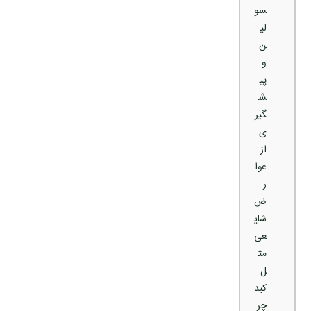
سو
لی
ن
و
پی
ش
گیر
ی
از
عوا
ر
ض
شای
عی
مث
ل
کبد
چر