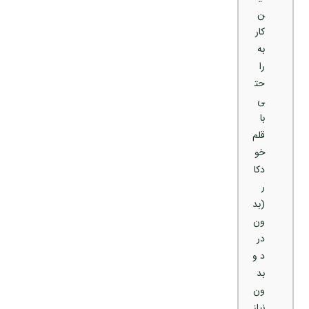
ن
کار
به
را
حت
ی
با
قلم
خو
دکا
ر
(بد
ون
در
د و
بد
ون
نیاز