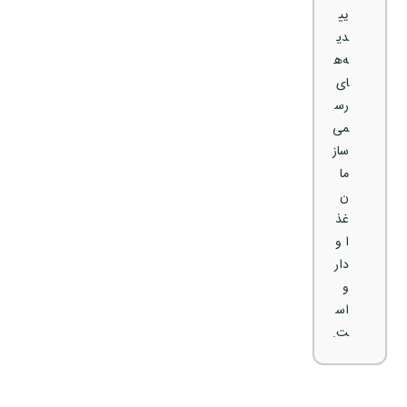
یی
دی
ه‌ه
ای
رس
می
ساز
ما
ن
غذ
ا و
دار
و
اس
ت.