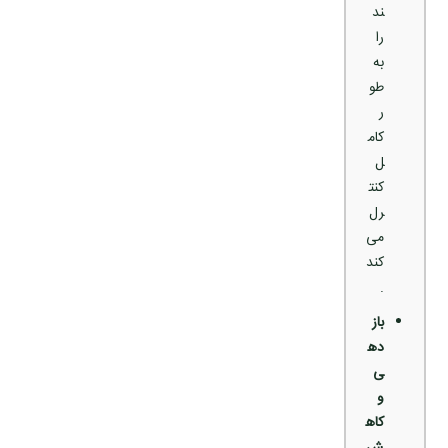
ند
را
به
طو
ر
کام
ل
کنت
رل
می‌
کند
.
باز
ده
ی
و
کاه