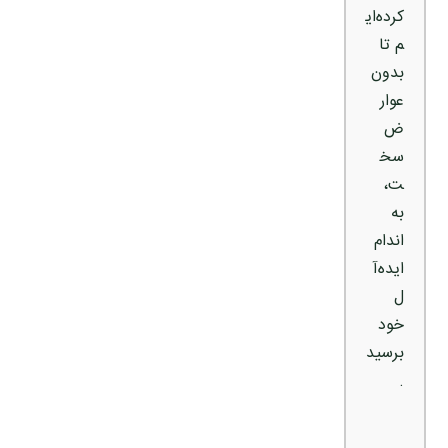
کرده‌ای
م تا
بدون
عوار
ض
سخ
ت،
به
اندام
ایده‌آ
ل
خود
برسید
.