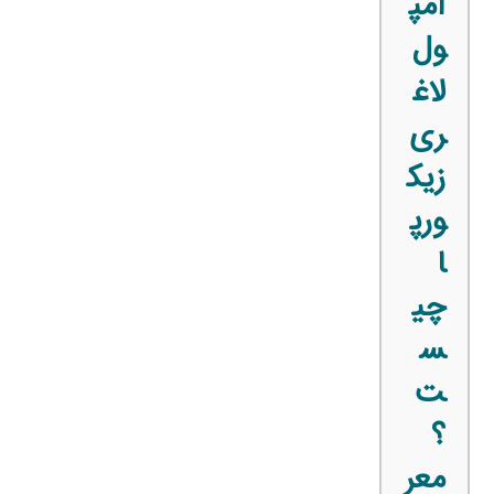
آمپ
ول
لاغ
ری
زیک
ورپ
ا
چی
س
ت
؟
معر