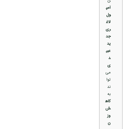
ن
آمپ
ول
لاغ
ری
جد
ید
عبی
د
ی
می‌
توا
ند
به
کاه
ش
وز
ن