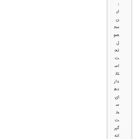
:
ای
ن
مح
صو
ل
تح
ت
اس
تان
دار
ده
ای
س
خ
ت‌
گیر
انه