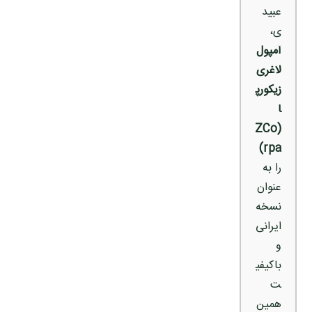
عبید
ی،
آمپول
لاغری
زیکورپ
ا
(ZCo
rpa)
را به
عنوان
نسخه
ایرانی
و
باکیفی
ت
همین