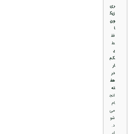
ری
زیک
ورپ
ا
فق
ط
ی
ک‌ب
ار
در
هف
ته
انج
ام
می‌
شو
د.
ای