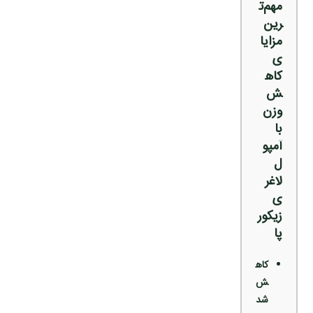
مهم‌ت
رین
مزایا
ی
کاه
ش
وزن
با
آمپو
ل
لاغر
ی
زیکور
پا
کاه
ش
شد