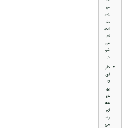
ک
مه
دخ
ت
انج
ام
می
شو
د.
دار
ای
تا
یی
دی
ه‌ه
ای
رس
می