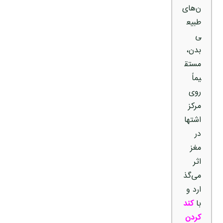
ن‌های
طبیع
ی
بدن،
مستق
یماً
روی
مرکز
اشتها
در
مغز
اثر
می‌گذ
ارد و
با
کند
کردن