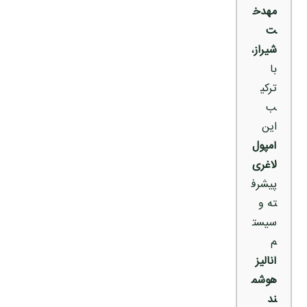
مهدخ
ت
شیراز
،
با
ترکی
ب
این
آمپول
لاغری
پیشرف
ته و
سیست
م
آنالیز
هوشم
ند