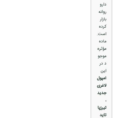
دارو
روانه
بازار
کرده
است.
ماده
مؤثره
موجو
د در
این
آمپول
لاغری
جدید
،
تیرزپا
تاید