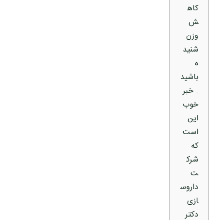
کاه
ش
وزن
شنید
ه
باشید
. خبر
خوب
این
است
که
شرک
ت
داروس
ازی
دکتر