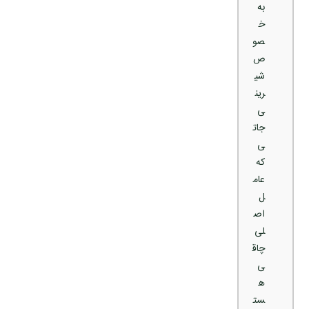
به‌
خ
صو
ص
شی
رین
ی‌
جات
ی
که
عام
ل
اص
لی
چاق
ی
ه
ست