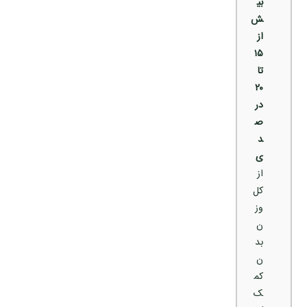
بی
ش
از
۱۵
تا
۲۰
در
ص
د
ی
از
کل
وز
ن
بد
ن
کم
ک