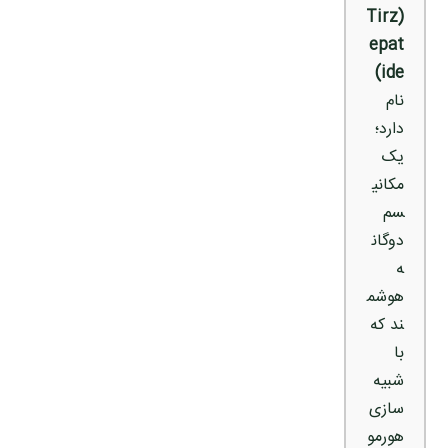
(Tirz
epat
ide)
نام
دارد؛
یک
مکانی
سم
دوگان
ه
هوشم
ند که
با
شبیه‌
سازی
هورمو