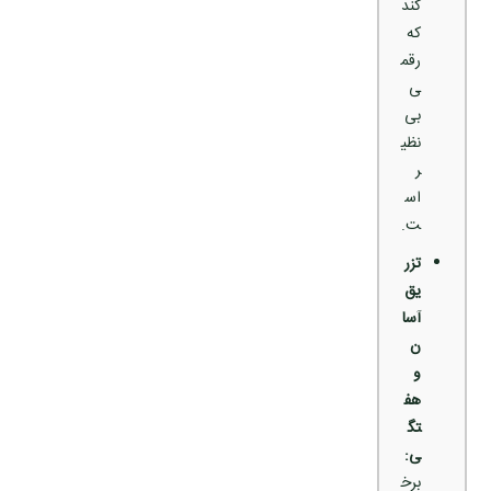
کند
که
رقم
ی
بی‌
نظی
ر
اس
ت.
تزر
یق
آسا
ن
و
هف
تگ
ی:
برخ