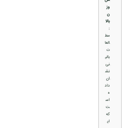
ش
وز
ن
بالا
:
مط
العا
ت
بالی
نی
نش
ان
داد
ه
اس
ت
که
ای