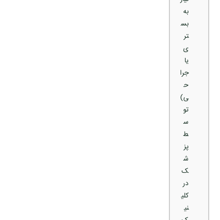
به
بس
تر
ی
یا
جرا
ح
ی)
تو
س
ط
پز
ش
ک
در
کلی
نی