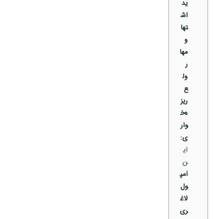
ید
اش
تها
و
مها
ر
ول
ع
ریز
ه‌خ
وار
ی:
ای
ن
آمپ
ول
لاغ
ری