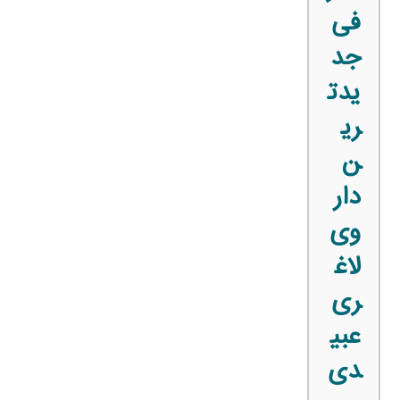
فی
جد
یدت
ری
ن
دار
وی
لاغ
ری
عبی
دی