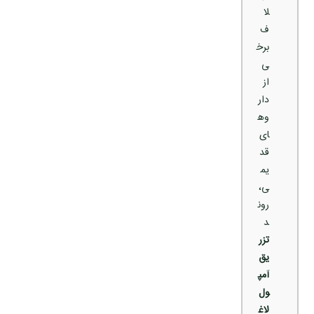
لا
ف
برخ
ی
از
دار
وه
ای
قد
یم
ی،
رون
د
تزر
یق
آمپ
ول
لاغ