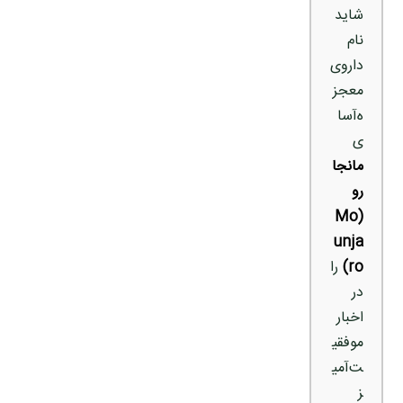
شاید
نام
داروی
معجز
ه‌آسا
ی
مانجا
رو
(Mo
unja
ro)
را
در
اخبار
موفقی
ت‌آمی
ز