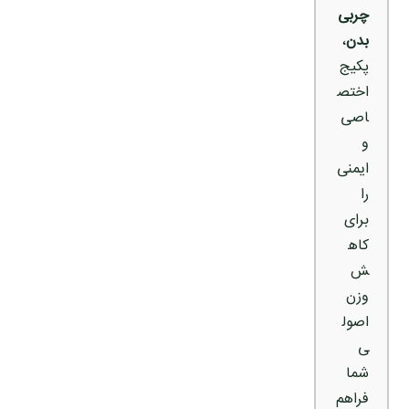
چربی
بدن
،
پکیج
اختص
اصی
و
ایمنی
را
برای
کاه
ش
وزن
اصول
ی
شما
فراهم