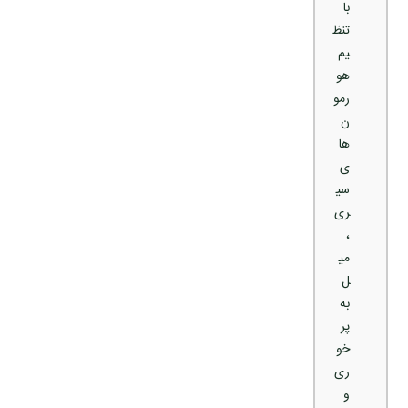
با
تنظ
یم
هو
رمو
ن‌
ها
ی
سی
ری
،
می
ل
به
پر
خو
ری
و