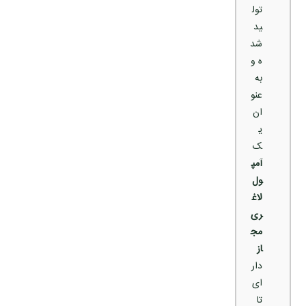
تول
ید
شد
ه و
به
عنو
ان
ی
ک
آمپ
ول
لاغ
ری
مج
از
دار
ای
تا