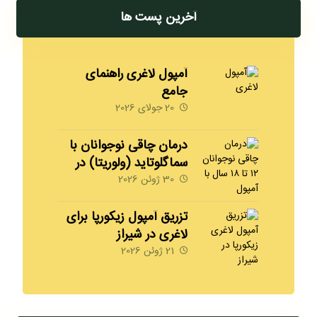
آخرین پست ها
آمپول لاغری راهنمای
جامع
20 جولای 2026
درمان چاقی نوجوانان با
سماگلوتاید (ولوریتا) در
شیراز | 09170008792
30 ژوئن 2026
مهدخت
تزریق آمپول زیکورپا برای
لاغری در شیراز
09170008792
21 ژوئن 2026