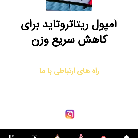
آمپول ریتاتروتاید برای
کاهش سریع وزن
راه های ارتباطی با ما
آدرس: شیراز، فرهنگ شهر، نبش کوچه ۴۴، ساختمان دیپلمات، طبقه
سوم، واحد ۹
شماره تماس: 09170008792
کلینیک زیبایی مهدخت © 2021 - 2026، تمامی