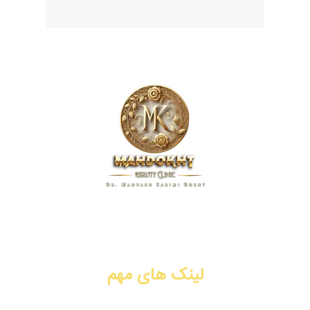
کلینیک زیبایی مهدخت، پیشگام در ارائه خدمات پوست، مو و زیبایی
در زمینه تزریق ژل و فیلر، بوتاکس، جوانسازی، لیفت با نخ، PRP،
سابسیژن، لیزر موهای زائد. شیراز، فرهنگ شهر.
لینک های مهم
تزریق ژل و فیلر