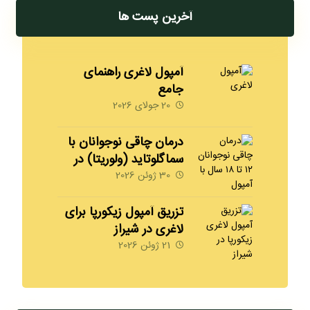
آخرین پست ها
آمپول لاغری راهنمای
جامع
20 جولای 2026
درمان چاقی نوجوانان با
سماگلوتاید (ولوریتا) در
شیراز | 09170008792
30 ژوئن 2026
مهدخت
تزریق آمپول زیکورپا برای
لاغری در شیراز
09170008792
21 ژوئن 2026