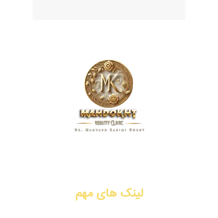
کلینیک زیبایی مهدخت، پیشگام در ارائه خدمات پوست، مو و زیبایی
در زمینه تزریق ژل و فیلر، بوتاکس، جوانسازی، لیفت با نخ، PRP،
سابسیژن، لیزر موهای زائد. شیراز، فرهنگ شهر.
لینک های مهم
تزریق ژل و فیلر