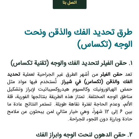
اتصل بنا
طرق تحديد الفك والذقن ونحت
الوجه (تكساس)
۱. حقن الفيلر لتحديد الفك والوجه (تقنية تكساس)
تعد
حقن الفيلر
من أشهر الطرق غير الجراحية لعملية
تحديد
الفك والذقن (تكساس) في شيراز
. تُستخدم فيها مواد مثل
حمض الهيالورونيك وكالسيوم هيدروكسيباتيت لإبراز وتشكيل
مناطق الوجه المختلفة. تمتاز هذه الطريقة بنتائجها الفورية، قلة
الألم، وعدم الحاجة لفترة نقاهة طويلة. تستمر النتائج عادة ما
بين 6 إلى 12 شهراً، وهي خيار مثالي لمن يبحثون عن ملامح
حادة وبارزة دون اللجوء للجراحة.
۲. حقن الدهون لنحت الوجه وإبراز الفك