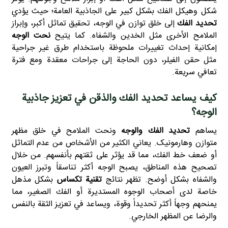
شكل وهيكل الفك بشكل كبير على الجاذبية العامة؛ حيث يؤدي
تحديد الفك
إلى خلق توازن في الوجه، تحقيق تماثل أكبر، وإبراز
الملامح الأخرى مثل الخدين والشفاه. كما يتيح
نحت الوجه
إمكانية إحداث تغييرات ملحوظة باستخدام طرق غير جراحية
مثل حقن الفيلر، دون الحاجة إلى جراحات معقدة ومع فترة
تعافي سريعة.
كيف يساعد تحديد الفك والذقن في تعزيز جاذبية
الوجه؟
يساهم
تحديد الفك والوجه
ونحت الملامح في خلق مظهر
متوازن وهارمونیک. يعاني الكثير من الأشخاص من عدم التماثل
أو ضعف خط الفك، مما قد يؤثر على ثقتهم بأنفسهم. من خلال
تصحيح هذه المناطق، يصبح الوجه أكثر تناسقاً وتبرز العيون
والشفاه بشكل أوضح. تظهر نتائج
تقنية تكساس
بشكل مذهل
خاصة لدى أصحاب الوجوه المستديرة أو الفك الصغير، مما
يمنحهم وجهاً أكثر تحديداً وقوة، ويساعد في تعزيز الثقة بالنفس
والرضا عن المظهر الخارجي.