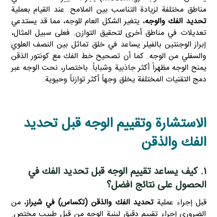
مناطق مختلفة لزيادة التناسب بين الملامح. عند القيام بعملية
تحديد الفك والوجه
، يتغير الشكل العام للوجه، مما قد يستدعي
تعديلات في مناطق أخرى لتحقيق التوازن. فعلى سبيل المثال،
إبراز الوجنتين بالفيلر يساعد في خلق تماثل بين النصف العلوي
والسفلي من الوجه. كما أن تصحيح خط الفك مع كونتور الذقن
يمنح الوجه مظهراً أكثر جاذبية وشباباً. باختصار، نحت الوجه عبر
دمج التقنيات المختلفة يخلق وجهاً أكثر توازناً وحيوية.
الاستشارة وتقييم الوجه قبل تحديد
الفك والذقن
۱. كيف يساعد تقييم الوجه قبل تحديد الفك في
الحصول على نتائج أفضل؟
قبل إجراء عملية
تحديد الفك والذقن (تكساس) في شيراز
، من
الضروري إجراء تقييم دقيق لبنية الوجه من قبل طبيب مختص.