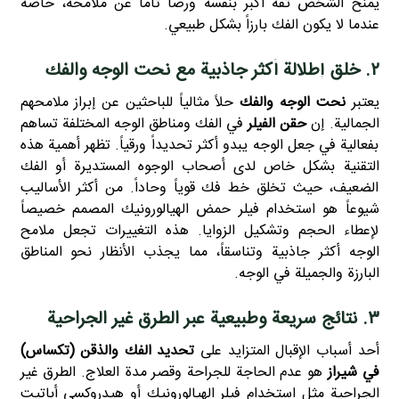
يمنح الشخص ثقة أكبر بنفسه ورضا تاماً عن ملامحه، خاصة
عندما لا يكون الفك بارزاً بشكل طبيعي.
۲. خلق إطلالة أكثر جاذبية مع نحت الوجه والفك
يعتبر
نحت الوجه والفك
حلاً مثالياً للباحثين عن إبراز ملامحهم
الجمالية. إن
حقن الفيلر
في الفك ومناطق الوجه المختلفة تساهم
بفعالية في جعل الوجه يبدو أكثر تحديداً ورقياً. تظهر أهمية هذه
التقنية بشكل خاص لدى أصحاب الوجوه المستديرة أو الفك
الضعيف، حيث تخلق خط فك قوياً وحاداً. من أكثر الأساليب
شيوعاً هو استخدام فيلر حمض الهيالورونيك المصمم خصيصاً
لإعطاء الحجم وتشكيل الزوايا. هذه التغييرات تجعل ملامح
الوجه أكثر جاذبية وتناسقاً، مما يجذب الأنظار نحو المناطق
البارزة والجميلة في الوجه.
۳. نتائج سريعة وطبيعية عبر الطرق غير الجراحية
أحد أسباب الإقبال المتزايد على
تحديد الفك والذقن (تكساس)
في شيراز
هو عدم الحاجة للجراحة وقصر مدة العلاج. الطرق غير
الجراحية مثل استخدام فيلر الهيالورونيك أو هيدروكسي أباتيت