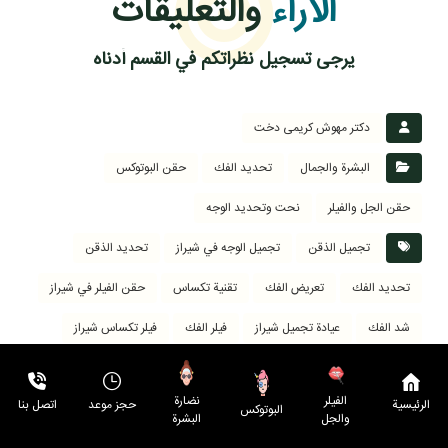
الآراء
والتعليقات
يرجى تسجيل نظراتكم في القسم أدناه
دکتر مهوش کریمی دخت
البشرة والجمال
تحديد الفك
حقن البوتوكس
حقن الجل والفيلر
نحت وتحديد الوجه
تجميل الذقن
تجميل الوجه في شيراز
تحديد الذقن
تحديد الفك
تعريض الفك
تقنية تكساس
حقن الفيلر في شيراز
شد الفك
عيادة تجميل شيراز
فيلر الفك
فيلر تكساس شيراز
كونتور الوجه
مادلينغ الوجه
نحت الوجه
نضارة
الفیلر
الرئيسية
حجز موعد
اتصل بنا
28
البوتوکس
البشرة
والجل