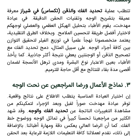
ومستدامة
تتطلب عملية
تحديد الفك والذقن (تكساس) في شيراز
معرفة
عميقة بتشريح الوجه وتقنيات الحقن الدقيقة. في عيادة
مهدخت، يقوم الأطباء بتحليل الهيكل العظمي والعضلي لوجهكم
لاختيار أفضل طريقة لتحسين الملامح. وبخلاف الطرق التقليدية،
يعتمد متخصصونا نهجاً علمياً في توزيع الفيلر لتحقيق التوازن
بين كافة أجزاء الوجه. على سبيل المثال، دمج تحديد الفك مع
تصحيح الذقن أو الوجنتين يعطي نتيجة أكثر جاذبية. كما يأخذ
الأطباء بعين الاعتبار نوع البشرة ومدى ترهل الأنسجة لضمان
أقصى مدة بقاء للنتائج مع أقل حاجة للترميم.
۳. نماذج الأعمال ورضا المراجعين عن نحت الوجه
إن اختيار العيادة المناسبة يتطلب الاطلاع على نتائج واقعية.
توفر عيادة مهدخت صوراً لقبل وبعد الإجراء لتمكينكم من
مشاهدة التغييرات الناتجة عن
تحديد الفك والوجه
. وقد شهد
الكثير من مراجعينا تحسناً كبيراً في تماثل الوجه ووضوح خط
الفك. كما أن الرضا العالي يعكس دقة ومهارة أطبائنا. بالإضافة
إلى ذلك، نقدم لعملائنا كافة التعليمات اللازمة للرعاية بعد الحقن