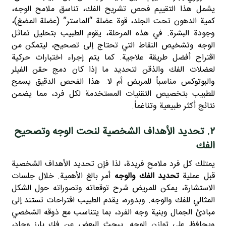
يشمل هذا التقييم فحص تشريح الفك، تناسق ملامح الوجه،
كمية الدهون تحت الجلد، قوة عضلة “الماستر” (عضلة المضغ)،
وجودة البشرة. في هذه المرحلة، يقوم الطبيب بتحليل تماثل
الوجه وتشخيص النقاط التي تحتاج إلى تصحيح، ليتمكن من
اقتراح أفضل طريقة علاجية. كما يتم إجراء اختبارات حركية
لعضلات الفك والذقن لتحديد ما إذا كان دمج حقن الفيلر
والبوتوكس مناسباً للمريض أم لا. هذا الفحص الدقيق يسمح
للطبيب بتخصيص التقنيات المستخدمة لكل فرد، مما يضمن
نتائج أكثر طبيعية وتناغماً.
۲. تحديد الأهداف الشخصية لنحت الوجه وتصحيح
الفك
يمتلك كل فرد ملامح فريدة، لذا فإن تحديد الأهداف الشخصية
قبل عملية
تحديد الفك والوجه
أمر بالغ الأهمية. خلال جلسات
الاستشارة، يمكن للمريض شرح توقعاته وتصوراته حول الشكل
المثالي للفك والوجه. وبدوره، يقدم الطبيب اقتراحات تستند إلى
مبادئ الجمال وبنية وجه الفرد، بما يتناسب مع ذوقه الشخصي
ويحافظ على توازن الوجه. يبحث البعض عن فك بارز وحاد،