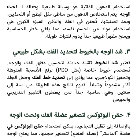
استخدام الدهون الذاتية هو وسيلة طبيعية وفعالة لـ
نحت
الوجه
. يتم استخلاص الدهون من مناطق مثل البطن أو الفخذين،
وبعد تصفيتها، تُحقن في الفك والذقن. الميزة الكبرى هي
استخدام مواد من الجسم نفسه، مما يلغي خطر الحساسية
ويمنح مظهراً طبيعياً جداً يدوم لفترات طويلة.
۳. شد الوجه بالخيوط لتحديد الفك بشكل طبيعي
تعتبر
شد الخيوط
تقنية حديثة لتحسين مظهر الفك والوجه.
تُستخدم خيوط خاصة (مثل PDO) لرفع الأنسجة المترهلة
وتحفيز الكولاجين، مما يؤدي إلى
تحديد خط الفك
وجعل الجلد
أكثر مشدوداً وشباباً. تدوم نتائج هذه الطريقة من سنة إلى
سنتين وهي مناسبة جداً لمن يفضلون التغيير التدريجي
والطبيعي.
۴. حقن البوتوكس لتصغير عضلة الفك ونحت الوجه
بالإضافة إلى تقليل التجاعيد، يمكن استخدام
حقن البوتوكس
في
عضلة “الماستر” (عضلة المضغ) لتصغير حجمها، مما يمنح الوجه