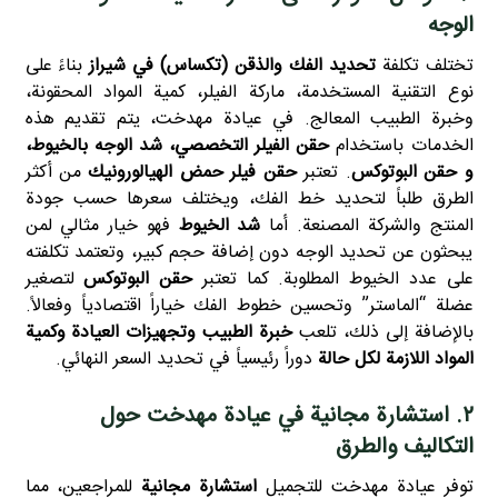
الوجه
تختلف تكلفة
تحديد الفك والذقن (تكساس) في شيراز
بناءً على
نوع التقنية المستخدمة، ماركة الفيلر، كمية المواد المحقونة،
وخبرة الطبيب المعالج. في عيادة مهدخت، يتم تقديم هذه
الخدمات باستخدام
حقن الفيلر التخصصي
،
شد الوجه بالخيوط
،
و
حقن البوتوكس
. تعتبر
حقن فيلر حمض الهيالورونيك
من أكثر
الطرق طلباً لتحديد خط الفك، ويختلف سعرها حسب جودة
المنتج والشركة المصنعة. أما
شد الخيوط
فهو خيار مثالي لمن
يبحثون عن تحديد الوجه دون إضافة حجم كبير، وتعتمد تكلفته
على عدد الخيوط المطلوبة. كما تعتبر
حقن البوتوكس
لتصغير
عضلة “الماستر” وتحسين خطوط الفك خياراً اقتصادياً وفعالاً.
بالإضافة إلى ذلك، تلعب
خبرة الطبيب
وتجهيزات العيادة وكمية
المواد اللازمة لكل حالة
دوراً رئيسياً في تحديد السعر النهائي.
۲. استشارة مجانية في عيادة مهدخت حول
التكاليف والطرق
توفر عيادة مهدخت للتجميل
استشارة مجانية
للمراجعين، مما