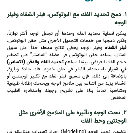
۱. دمج تحديد الفك مع البوتوكس، فيلر الشفاه وفيلر
الوجه
يمكن لعملية تحديد الفك وحدها أن تجعل الوجه أكثر توازناً،
ولكن دمجها مع خدمات التجميل الأخرى مثل حقن البوتوكس،
فيلر الشفاه
وفيلر الوجه يعطي نتائج مذهلة حقاً. على سبيل
المثال، يساعد حقن البوتوكس في عضلة “الماستر” على تصغير
حجم الفك العريض، بينما يساهم
تحديد الفك والذقن (تكساس)
في شيراز
باستخدام الفيلر في خلق خطوط فك حادة وبارزة.
بالإضافة إلى ذلك، فإن تنسيق فيلر الفك مع تكبير الوجنتين أو
الشفاه يزيد من التناغم بين ملامح الوجه ويمنحك إطلالة طبيعية
ومتناسبة تماماً بناءً على تشريح وجهك واستشارة الطبيب
المختص.
۲. نحت الوجه وتأثيره على الملامح الأخرى مثل
الوجنتين وخط الفك
يتضمن نحت الوجه (Modeling) إجراء تغييرات متناسقة في