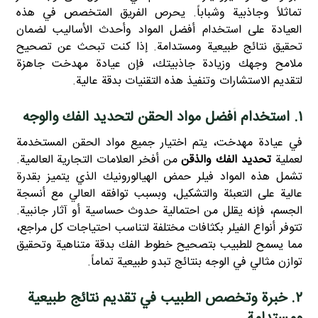
تماثلاً وجاذبية وشباباً. يحرص الفريق المتخصص في هذه
العيادة على استخدام أفضل المواد وأحدث الأساليب لضمان
تحقيق نتائج طبيعية ومستدامة. إذا كنت تبحث عن تصحيح
ملامح وجهك وزيادة جاذبيتك، فإن عيادة مهدخت جاهزة
لتقديم الاستشارات وتنفيذ هذه التقنيات بدقة عالية.
۱. استخدام أفضل مواد الحقن لتحديد الفك والوجه
في عيادة مهدخت، يتم اختيار جميع مواد الحقن المستخدمة
لعملية
تحديد الفك والذقن
من أفخر العلامات التجارية العالمية.
تشمل هذه المواد فيلر حمض الهيالورونيك الذي يتميز بقدرة
عالية على التعبئة والتشكيل، وبسبب توافقه العالي مع أنسجة
الجسم، فإنه يقلل من احتمالية حدوث حساسية أو آثار جانبية.
تتوفر أنواع الفيلر بكثافات مختلفة لتناسب احتياجات كل مراجع،
مما يسمح للطبيب بتصحيح خطوط الفك بدقة متناهية وتحقيق
توازن مثالي في الوجه بنتائج تبدو طبيعية تماماً.
۲. خبرة وتخصص الطبيب في تقديم نتائج طبيعية