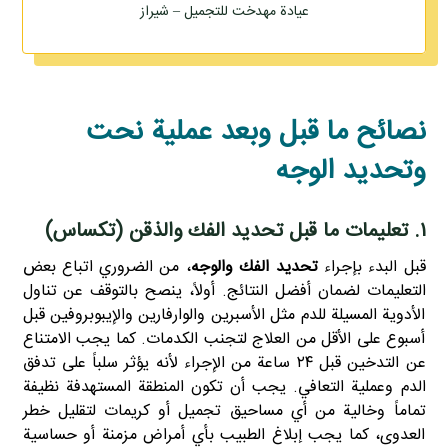
عيادة مهدخت للتجميل – شيراز
نصائح ما قبل وبعد عملية نحت
وتحديد الوجه
۱. تعليمات ما قبل تحديد الفك والذقن (تكساس)
قبل البدء بإجراء
تحديد الفك والوجه
، من الضروري اتباع بعض
التعليمات لضمان أفضل النتائج. أولاً، ينصح بالتوقف عن تناول
الأدوية المسيلة للدم مثل الأسبرين والوارفارين والإيبوبروفين قبل
أسبوع على الأقل من العلاج لتجنب الكدمات. كما يجب الامتناع
عن التدخين قبل ٢٤ ساعة من الإجراء لأنه يؤثر سلباً على تدفق
الدم وعملية التعافي. يجب أن تكون المنطقة المستهدفة نظيفة
تماماً وخالية من أي مساحيق تجميل أو كريمات لتقليل خطر
العدوى، كما يجب إبلاغ الطبيب بأي أمراض مزمنة أو حساسية