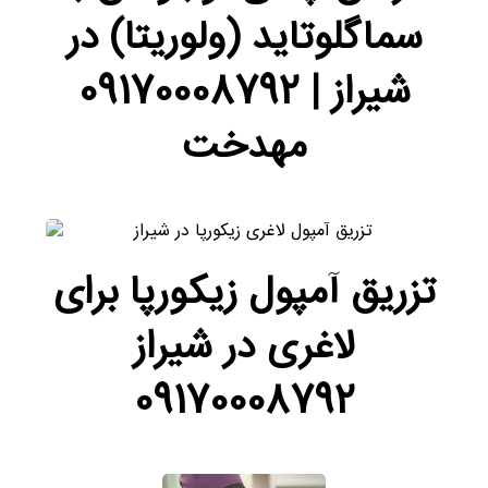
سماگلوتاید (ولوریتا) در
شیراز | 09170008792
مهدخت
تزریق آمپول زیکورپا برای
لاغری در شیراز
09170008792