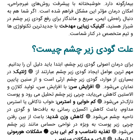
بیمارگونه دارد. خوشبختانه با پیشرفت روش‌های غیرجراحی،
امکان درمان مؤثر این مشکل فراهم شده است. اگر شما هم به
دنبال راه‌حلی ایمن، سریع و ماندگار برای رفع گودی زیر چشم در
شیراز هستید،
کلینیک زیبایی مهدخت
با جدیدترین تکنولوژی‌ ها
و تیم متخصص در کنار شماست.
علت گودی زیر چشم چیست؟
برای درمان اصولی گودی زیر چشم، ابتدا باید دلیل آن را بدانیم.
مهم‌ ترین عوامل ایجاد گودی زیر چشم عبارتند از: 🟢
ژنتیک:
در
بسیاری از موارد، گودی زیر چشم ارثی است و از سنین پایین
نمایان می‌شود. 🟢
افزایش سن:
با افزایش سن، تولید کلاژن و
الاستین کاهش می‌یابد، چربی زیر چشم تحلیل می‌ رود و پوست
نازک‌تر می‌شود.🟢
کم‌ خوابی و استرس:
خواب ناکافی یا استرس
مداوم، باعث کاهش اکسیژن‌ رسانی به بافت‌ها و گودی در
ناحیه چشم می‌شود.🟢
کاهش وزن شدید:
باعث از بین رفتن
چربی زیر پوست به‌ ویژه در نواحی حساس مانند زیر چشم
می‌شود.🟢
تغذیه نامناسب و کم‌ آبی بدن 🟢
مشکلات هورمونی
یا تیروئید
🟢
آلرژی و مشکلات سینوسی.