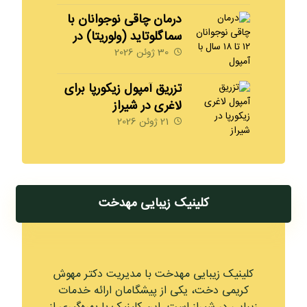
درمان چاقی نوجوانان با
سماگلوتاید (ولوریتا) در
شیراز | 09170008792
30 ژوئن 2026
مهدخت
تزریق آمپول زیکورپا برای
لاغری در شیراز
09170008792
21 ژوئن 2026
کلینیک زیبایی مهدخت
کلینیک زیبایی مهدخت با مدیریت دکتر مهوش
کریمی دخت، یکی از پیشگامان ارائه خدمات