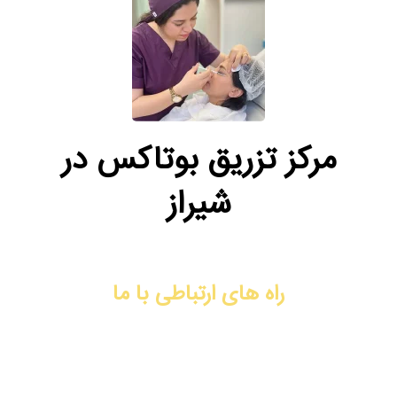
مرکز تزریق بوتاکس در
شیراز
راه های ارتباطی با ما
آدرس: شیراز، فرهنگ شهر، نبش کوچه ۴۴، ساختمان دیپلمات، طبقه
سوم، واحد ۹
شماره تماس: 09170008792