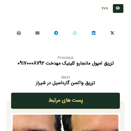
437
Previous
تزریق آمپول مانجارو کلینیک مهدخت 09170008792
Next
تزریق واکسن گارداسیل در شیراز
پست های مرتبط