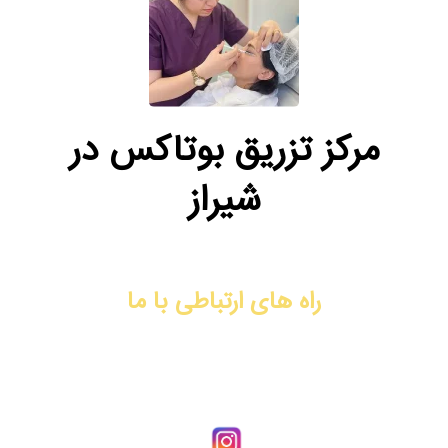
مرکز تزریق بوتاکس در
شیراز
راه های ارتباطی با ما
آدرس: شیراز، فرهنگ شهر، نبش کوچه ۴۴، ساختمان دیپلمات، طبقه
سوم، واحد ۹
شماره تماس: 09170008792