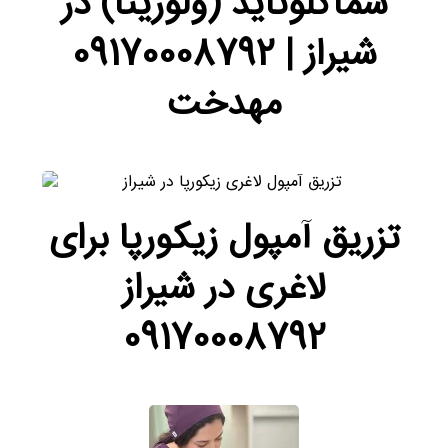
سماگلوتاید (ولوریتا) در
شیراز | 09170008792
مهدخت
تزریق آمپول زیکورپا برای
لاغری در شیراز
09170008792