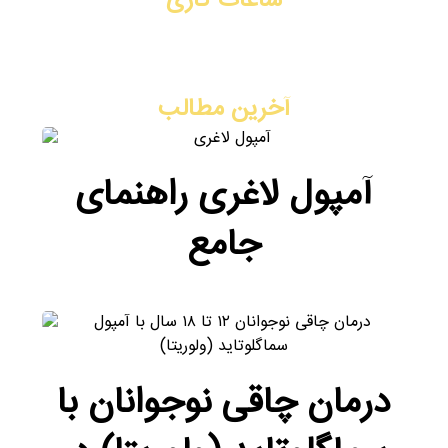
ساعات کاری
شنبه تا چهارشنبه: ۳ بعد از ظهر - ۹ شب
پنج شنبه: ۸ صبح - ۲ ظهر
آخرین مطالب
آمپول لاغری راهنمای
جامع
درمان چاقی نوجوانان با