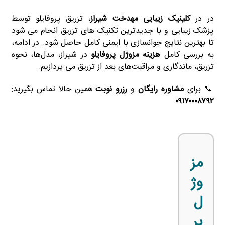
در در
کلینیک زیبایی مهدخت شیراز
، تزریق پروفایلو توسط
پزشک زیبایی و با جدیدترین تکنیک‌ های تزریق انجام می‌ شود
تا بهترین نتایج جوانسازی با ایمنی کامل حاصل شود. در ادامه،
به بررسی کامل
هزینه مزوژل پروفایلو
در شیراز، مدل‌ها، نحوه
تزریق، ماندگاری و مراقبت‌های بعد از تزریق می‌ پردازیم..
📞 برای
مشاوره رایگان
و
رزرو نوبت
همین حالا تماس بگیرید:
۰۹۱۷۰۰۰۸۷۹۲
مز
وژ
ل
پر