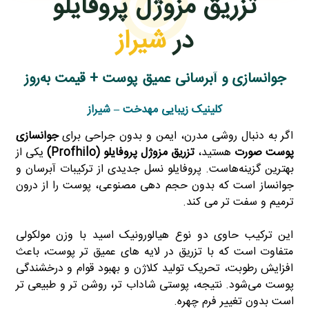
تزریق مزوژل پروفایلو
در
شیراز
جوانسازی و آبرسانی عمیق پوست +
قیمت به‌روز
کلینیک زیبایی مهدخت – شیراز
اگر به‌ دنبال روشی مدرن، ایمن و بدون جراحی برای
جوانسازی
پوست صورت
هستید،
تزریق مزوژل پروفایلو (
Profhilo
)
یکی از
بهترین گزینه‌هاست. پروفایلو نسل جدیدی از ترکیبات آبرسان و
جوانساز است که بدون حجم‌ دهی مصنوعی، پوست را از درون
ترمیم و سفت‌ تر می‌ کند.
این ترکیب حاوی دو نوع هیالورونیک اسید با وزن مولکولی
متفاوت است که با تزریق در لایه‌ های عمیق تر پوست، باعث
افزایش رطوبت، تحریک تولید کلاژن و بهبود قوام و درخشندگی
پوست می‌شود. نتیجه، پوستی شاداب‌ تر، روشن‌ تر و طبیعی‌ تر
است بدون تغییر فرم چهره.