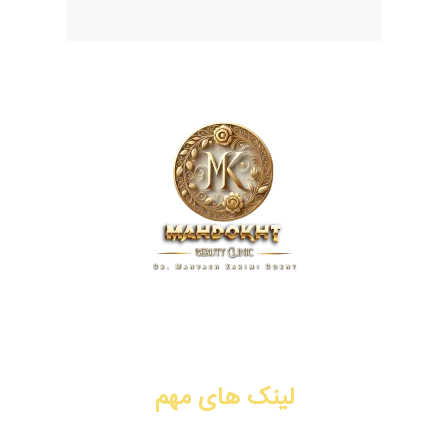
کلینیک زیبایی مهدخت، پیشگام در ارائه خدمات پوست، مو و زیبایی
در زمینه تزریق ژل و فیلر، بوتاکس، جوانسازی، لیفت با نخ، PRP،
سابسیژن، لیزر موهای زائد. شیراز، فرهنگ شهر.
لینک های مهم
تزریق ژل و فیلر