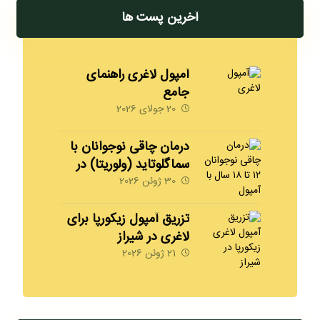
آخرین پست ها
آمپول لاغری راهنمای
جامع
20 جولای 2026
درمان چاقی نوجوانان با
سماگلوتاید (ولوریتا) در
شیراز | 09170008792
30 ژوئن 2026
مهدخت
تزریق آمپول زیکورپا برای
لاغری در شیراز
09170008792
21 ژوئن 2026