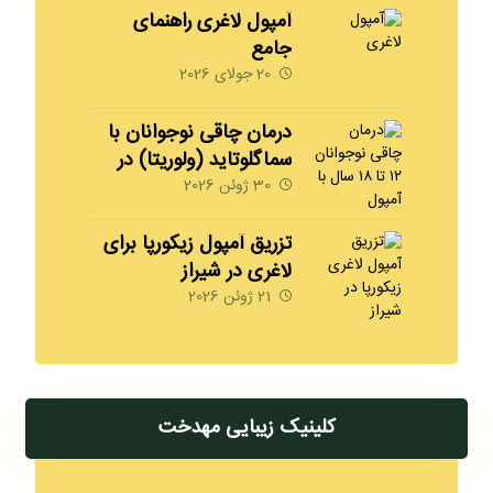
آمپول لاغری راهنمای
جامع
20 جولای 2026
درمان چاقی نوجوانان با
سماگلوتاید (ولوریتا) در
شیراز | 09170008792
30 ژوئن 2026
مهدخت
تزریق آمپول زیکورپا برای
لاغری در شیراز
09170008792
21 ژوئن 2026
کلینیک زیبایی مهدخت