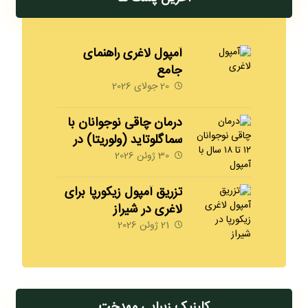
آمپول لاغری راهنمای
جامع
20 جولای 2026
درمان چاقی نوجوانان با
سماگلوتاید (ولوریتا) در
شیراز | 09170008792
30 ژوئن 2026
مهدخت
تزریق آمپول زیکورپا برای
لاغری در شیراز
09170008792
21 ژوئن 2026
کلینیک زیبایی مهدخت