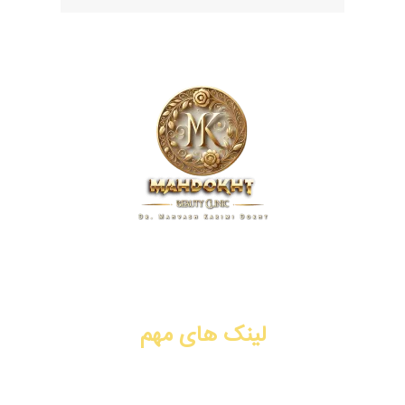
کلینیک زیبایی مهدخت، پیشگام در ارائه خدمات پوست، مو و زیبایی
در زمینه تزریق ژل و فیلر، بوتاکس، جوانسازی، لیفت با نخ، PRP،
سابسیژن، لیزر موهای زائد. شیراز، فرهنگ شهر.
لینک های مهم
تزریق ژل و فیلر
تزریق بوتاکس