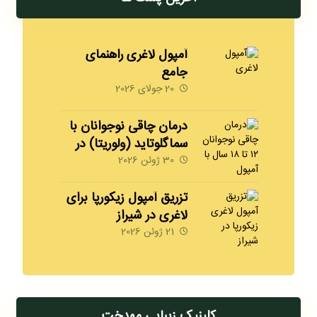
آمپول لاغری راهنمای
جامع
20 جولای 2026
درمان چاقی نوجوانان با
سماگلوتاید (ولوریتا) در
شیراز | 09170008792
30 ژوئن 2026
مهدخت
تزریق آمپول زیکورپا برای
لاغری در شیراز
09170008792
21 ژوئن 2026
کلینیک زیبایی مهدخت