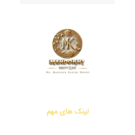
کلینیک زیبایی مهدخت، پیشگام در ارائه خدمات پوست، مو و زیبایی
در زمینه تزریق ژل و فیلر، بوتاکس، جوانسازی، لیفت با نخ، PRP،
سابسیژن، لیزر موهای زائد. شیراز، فرهنگ شهر.
لینک های مهم
تزریق ژل و فیلر
تزریق بوتاکس