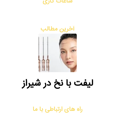
ساعات کاری
شنبه تا چهارشنبه: ۳ بعد از ظهر - ۹ شب
پنج شنبه: ۸ صبح - ۲ ظهر
آخرین مطالب
لیفت با نخ در شیراز
راه های ارتباطی با ما