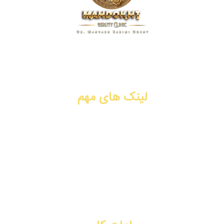
کلینیک زیبایی مهدخت، پیشگام در ارائه خدمات پوست، مو و زیبایی
در زمینه تزریق ژل و فیلر، بوتاکس، جوانسازی، لیفت با نخ، PRP،
سابسیژن، لیزر موهای زائد. شیراز، فرهنگ شهر.
لینک های مهم
تزریق ژل و فیلر
تزریق بوتاکس
جوانسازی
لیفت با نخ
تماس با ما
رزرو نوبت آنلاین