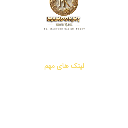
کلینیک زیبایی مهدخت، پیشگام در ارائه خدمات پوست، مو و زیبایی
در زمینه تزریق ژل و فیلر، بوتاکس، جوانسازی، لیفت با نخ، PRP،
سابسیژن، لیزر موهای زائد. شیراز، فرهنگ شهر.
لینک های مهم
تزریق ژل و فیلر
تزریق بوتاکس
جوانسازی
لیفت با نخ
تماس با ما
رزرو نوبت آنلاین