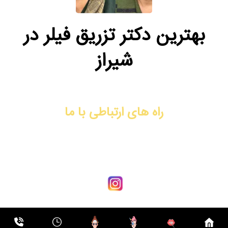
بهترین دکتر تزریق فیلر در
شیراز
راه های ارتباطی با ما
آدرس: شیراز، فرهنگ شهر، نبش کوچه ۴۴، ساختمان دیپلمات، طبقه
سوم، واحد ۹
شماره تماس: 09170008792
کلینیک زیبایی مهدخت © 2021 - 2026، تمامی