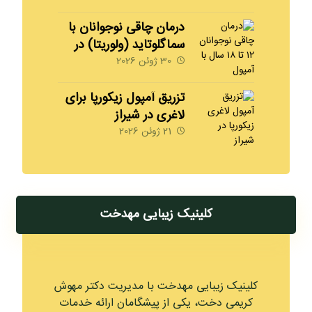
درمان چاقی نوجوانان با
سماگلوتاید (ولوریتا) در
شیراز | 09170008792
30 ژوئن 2026
مهدخت
تزریق آمپول زیکورپا برای
لاغری در شیراز
09170008792
21 ژوئن 2026
کلینیک زیبایی مهدخت
کلینیک زیبایی مهدخت با مدیریت دکتر مهوش
کریمی دخت، یکی از پیشگامان ارائه خدمات