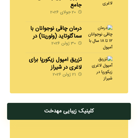
جامع
20 جولای 2026
درمان چاقی نوجوانان با
سماگلوتاید (ولوریتا) در
شیراز | 09170008792
30 ژوئن 2026
مهدخت
تزریق آمپول زیکورپا برای
لاغری در شیراز
09170008792
21 ژوئن 2026
کلینیک زیبایی مهدخت