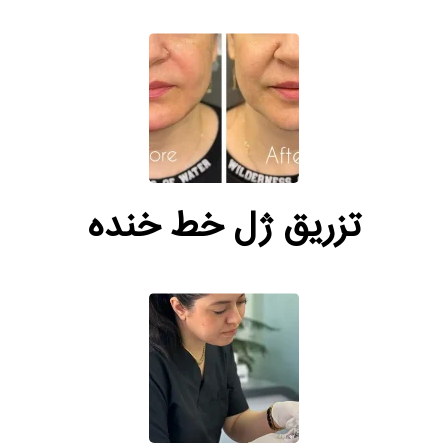
تزریق ژل خط خنده