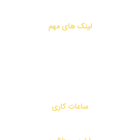
در زمینه تزریق ژل و فیلر، بوتاکس، جوانسازی، لیفت با نخ، PRP،
سابسیژن، لیزر موهای زائد. شیراز، فرهنگ شهر.
لینک های مهم
تزریق ژل و فیلر
تزریق بوتاکس
جوانسازی
لیفت با نخ
تماس با ما
رزرو نوبت آنلاین
ساعات کاری
شنبه تا چهارشنبه: ۳ بعد از ظهر - ۹ شب
پنج شنبه: ۸ صبح - ۲ ظهر