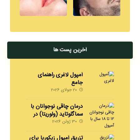
آخرین پست ها
آمپول لاغری راهنمای
جامع
20 جولای 2026
درمان چاقی نوجوانان با
سماگلوتاید (ولوریتا) در
شیراز | 09170008792
30 ژوئن 2026
مهدخت
تزریق آمپول زیکورپا برای