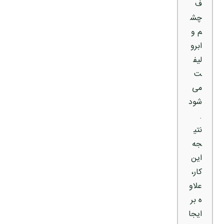
ف
چش
م و
ابرو
لیف
ت
می‌
شود
.
نتی
جه
این
کار،
علاو
ه بر
ایجا