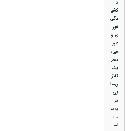
د
کشی
دگی
فور
ی و
طبی
عی
،
تحر
یک
کلاژ
ن‌سا
زی
در
پوس
ت
اس