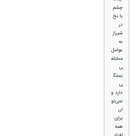
چشم
با نخ
در
شیراز
به
عوامل
مختلف
ی
بستگ
ی
دارد و
نمی‌تو
ان
برای
همه
افراد