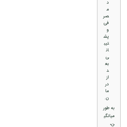
د
م
صر
فی
و
پش
تیب
ان
ی
بع
د
از
در
ما
ن.
به طور
میانگی
ن،