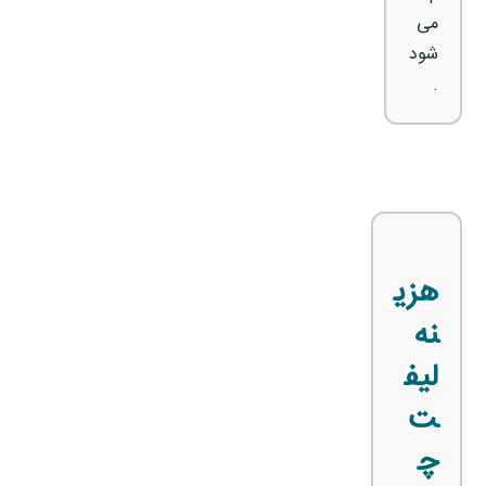
می‌
شود
.
هزی
نه
لیف
ت
چ