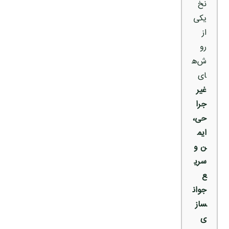
نخ
یکی
از
رو
ش‌ه
ای
غیر
جرا
حی،
ایم
ن و
سری
ع
جوان
ساز
ی