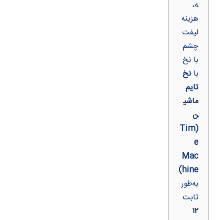
ه،
هزینه
لیفت
چشم
با نخ
با
نخ
تایم
ماشی
ن
(Tim
e
Mac
hine)
به‌طور
ثابت
۱۲