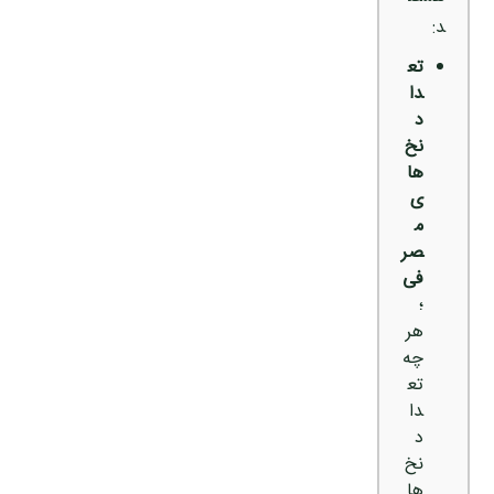
د:
تع
دا
د
نخ‌
ها
ی
م
صر
فی
؛
هر
چه
تع
دا
د
نخ‌
ها