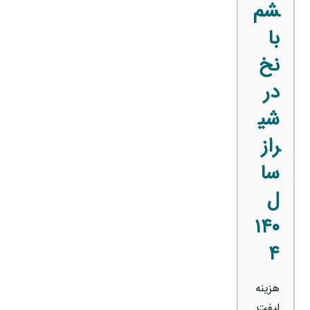
شم
با
نخ
در
شی
راز
سا
ل
۱۴۰
۴
هزینه
لیفت