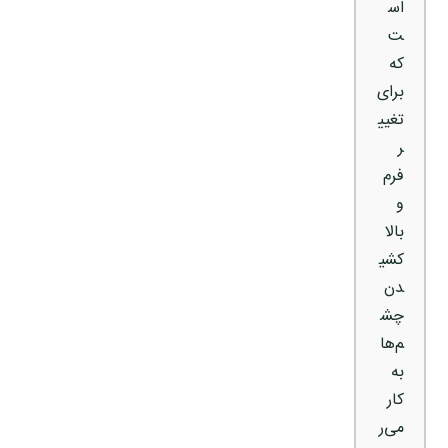
اس
ت
که
برای
تغیی
ر
فرم
و
بالا
کشی
دن
چش
م‌ها
به
کار
می‌ر