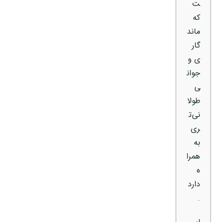
ت
که
ماند
گار
ی و
جوان
ی
طولا
نی‌ت
ری
به
همرا
ه
دارد
.