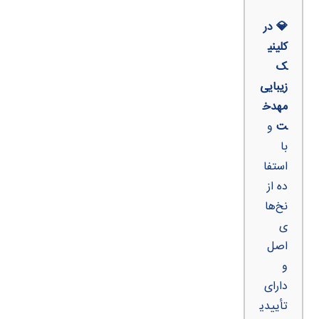
💎 در
کلینی
ک
زیبایی
مهدخ
ت
و
با
استفا
ده از
نخ‌ها
ی
اصل
و
دارای
تأییدی