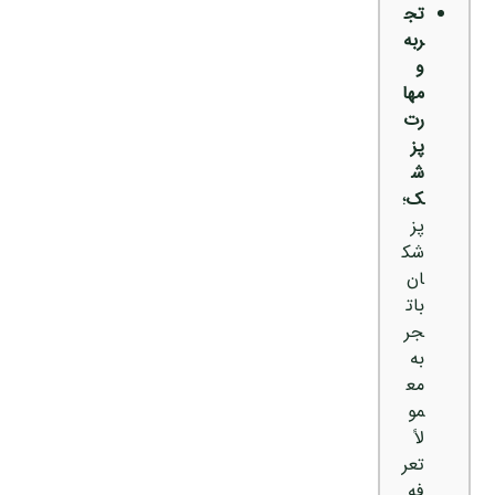
تج
ربه
و
مها
رت
پز
ش
ک
؛
پز
شک
ان
بات
جر
به
مع
مو
لاً
تعر
فه