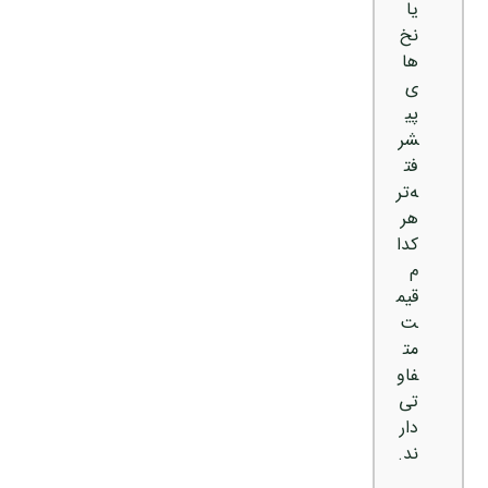
یا
نخ‌
ها
ی
پی
شر
فت
ه‌تر
هر
کدا
م
قیم
ت
مت
فاو
تی
دار
ند.