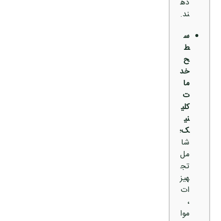
ده
ند.
س
ط
ح
خد
ما
ت
کلی
نی
ک
؛
شا
مل
تج
هیز
ات
،
موا