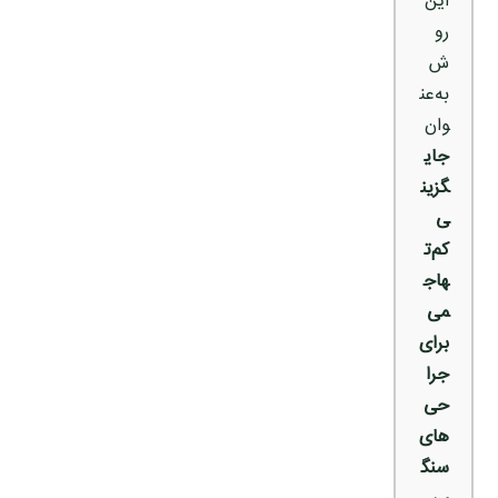
این
رو
ش
به‌عن
وان
جای
گزین
ی
کم‌ت
هاج
می
برای
جرا
حی‌
های
سنگ