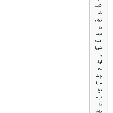
کلینی
ک
زیبای
ی
مهد
خت
شیرا
ز،
لیف
ت
چش
م با
نخ
توس
ط
پزش