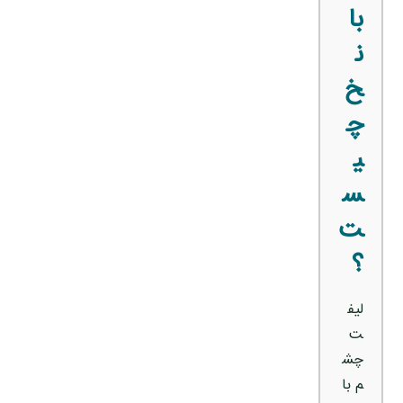
با
ن
خ
چ
ی
س
ت
؟
لیف
ت
چش
م با