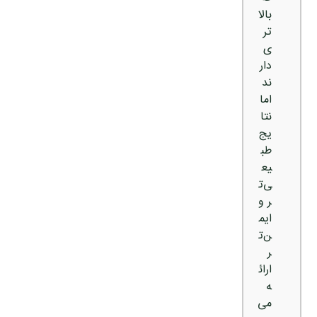
بالا
تر
ی
دار
ند
اما
نتا
یج
طب
یع
ی‌ت
ر و
ایم
ن‌ت
ر
ارائ
ه
می‌