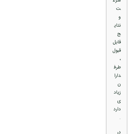
سرع
ت
و
نتای
ج
قابل
قبول
،
طرف
دارا
ن
زیاد
ی
دارد
.
در