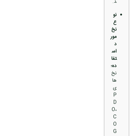
د.
نو
ع
نخ
مور
د
اس
تفا
ده
؛
نخ‌
ها
ی
P
D
O،
C
O
G