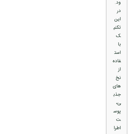
ود.
در
این
تکنی
ک
با
است
فاده
از
نخ‌
های
جذب
ی،
پوس
ت
اطرا