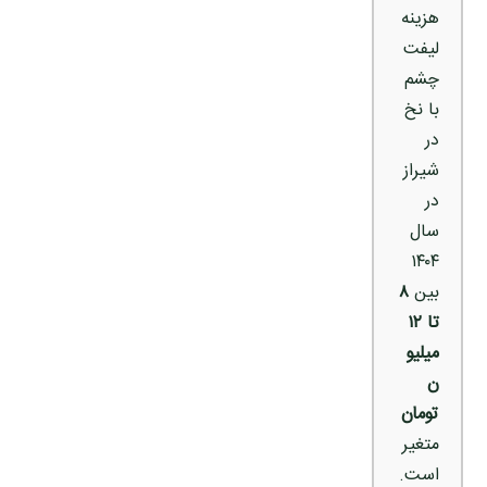
هزینه
لیفت
چشم
با نخ
در
شیراز
در
سال
۱۴۰۴
بین
۸
تا ۱۲
میلیو
ن
تومان
متغیر
است.