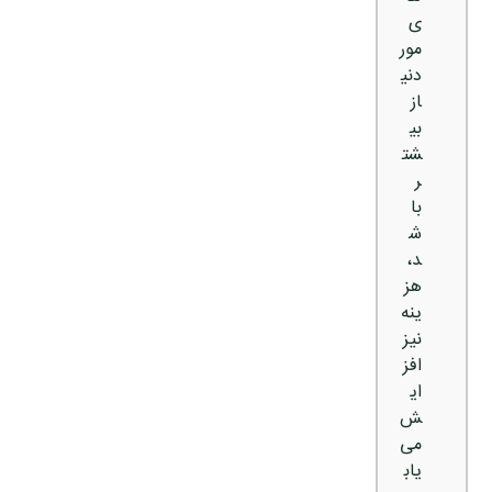
ی
مور
دنی
از
بی
شت
ر
با
ش
د،
هز
ینه
نیز
افز
ای
ش
می‌
یاب