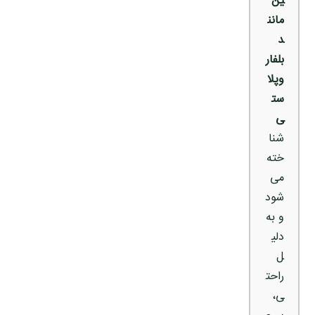
ین
مانن
د
بلفار
وپلا
ست
ی
شنا
خته
می‌
شود
و به
دلی
ل
راحت
ی،