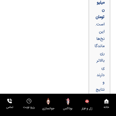
میلیو
ن
تومان
است.
این
نخ‌ها
ماندگا
ری
بالاتر
ی
دارند
و
نتایج
طبیع
ی‌تر و
خانه
رزرو نوبت
تماس
بوتاکس
جوانسازی
ژل و فیلر
ایمن‌ت