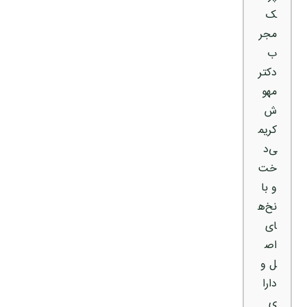
ک
مجر
ب
دکتر
مهو
ش
کریم
ی‌د
خت
و با
نخ‌ه
ای
اص
ل و
دارا
ی